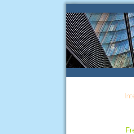
Int
Fr